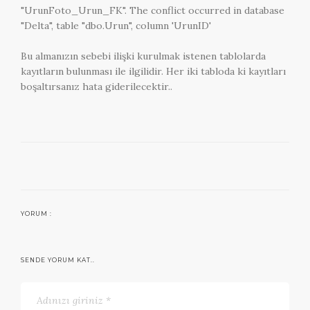
"UrunFoto_Urun_FK". The conflict occurred in database
"Delta", table "dbo.Urun", column 'UrunID'
Bu almanızın sebebi ilişki kurulmak istenen tablolarda
kayıtların bulunması ile ilgilidir. Her iki tabloda ki kayıtları
boşaltırsanız hata giderilecektir..
YORUM :
SENDE YORUM KAT..