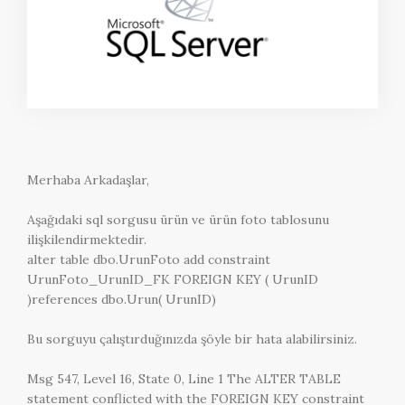
Merhaba Arkadaşlar,
Aşağıdaki sql sorgusu ürün ve ürün foto tablosunu
ilişkilendirmektedir.
alter table dbo.UrunFoto add constraint
UrunFoto_UrunID_FK FOREIGN KEY ( UrunID
)references dbo.Urun( UrunID)
Bu sorguyu çalıştırduğınızda şöyle bir hata alabilirsiniz.
Msg 547, Level 16, State 0, Line 1 The ALTER TABLE
statement conflicted with the FOREIGN KEY constraint