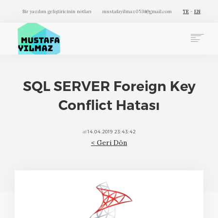
Bir yazılım geliştiricinin notları
mustafayilmaz0534@gmail.com
TR
-
EN
BLOG
GALERİ
SQL SERVER Foreign Key
PROJELER
Conflict Hatası
HAKKIMDA
İLETİŞİM
SEARCH
at
14.04.2019 23:43:42
< Geri Dön